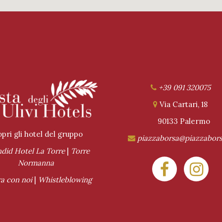
+39 091 320075
Via Cartari, 18
90133 Palermo
pri gli hotel del gruppo
piazzaborsa@piazzabors
ndid Hotel La Torre
|
Torre
Normanna
a con noi
|
Whistleblowing