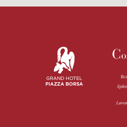
Sco
Sple
Lavor